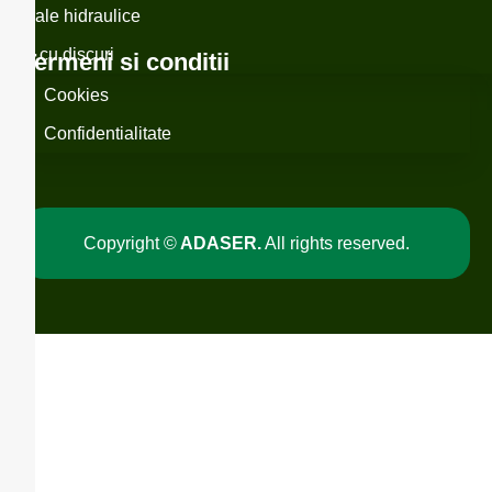
acarale hidraulice
rape cu discuri
Termeni si conditii
Cookies
Confidentialitate
Copyright ©
ADASER.
All rights reserved.