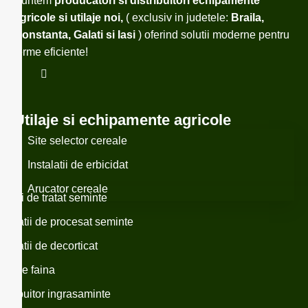
Suntem
producatori si distribuitori echipamente
agricole si utilaje noi,
( exclusiv in judetele:
Braila,
Constanta, Galati si Iasi
) oferind solutii moderne pentru
ferme eficiente!
Utilaje si echipamente agricole
Site selector cereale
Instalatii de erbicidat
Arucator cereale
asini de tratat seminte
nstalatii de procesat seminte
nstalatii de decorticat
ori de faina
istribuitor ingrasaminte